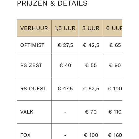
PRIJZEN & DETAILS
VERHUUR
1,5 UUR
3 UUR
6 UUR
DA
OPTIMIST
€ 27,5
€ 42,5
€ 65
€ 
€
RS ZEST
€ 40
€ 55
€ 90
11
€
RS QUEST
€ 47,5
€ 62,5
€ 100
13
€
VALK
-
€ 70
€ 110
14
€
FOX
-
€ 100
€ 160