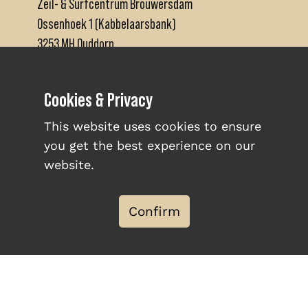
Zeil- & Surfcentrum Brouwersdam
Ossenhoek 1 (Kabbelaarsbank)
3253 MH Ouddorp
+31 (0)111671480
Cookies & Privacy
info@brouwersdam.nl
This website uses cookies to ensure
you get the best experience on our
website.
ABOUT US
Confirm
INFO & OPENING HOURS
WORK AT BROUWERSDAM
TERMS & CONDITIONS
PRIVACY POLICY