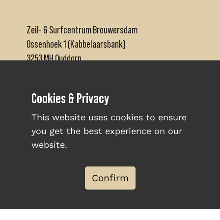
Zeil- & Surfcentrum Brouwersdam
Ossenhoek 1 (Kabbelaarsbank)
3253 MH Ouddorp
+31 (0)111671480
Cookies & Privacy
info@brouwersdam.nl
This website uses cookies to ensure
you get the best experience on our
website.
ABOUT US
Confirm
INFO & OPENING HOURS
WORK AT BROUWERSDAM