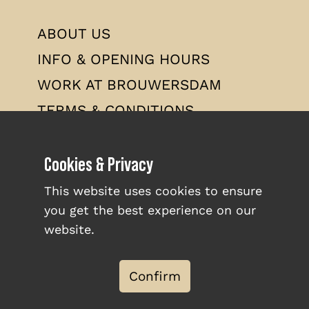
ABOUT US
INFO & OPENING HOURS
WORK AT BROUWERSDAM
TERMS & CONDITIONS
PRIVACY POLICY
Cookies & Privacy
This website uses cookies to ensure
you get the best experience on our
website.
Confirm
© Zeil- & Surfcentrum
Brouwersdam
2026