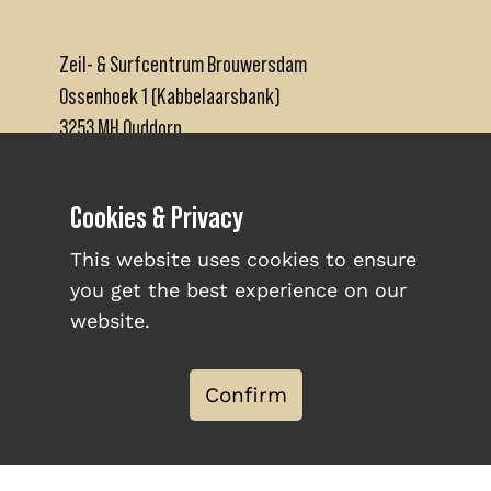
Zeil- & Surfcentrum Brouwersdam
Ossenhoek 1 (Kabbelaarsbank)
3253 MH Ouddorp
+31 (0)111671480
Cookies & Privacy
info@brouwersdam.nl
This website uses cookies to ensure
you get the best experience on our
website.
ABOUT US
Confirm
INFO & OPENING HOURS
WORK AT BROUWERSDAM